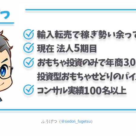
ふうげつ（
＠sedori_fugetsu
）