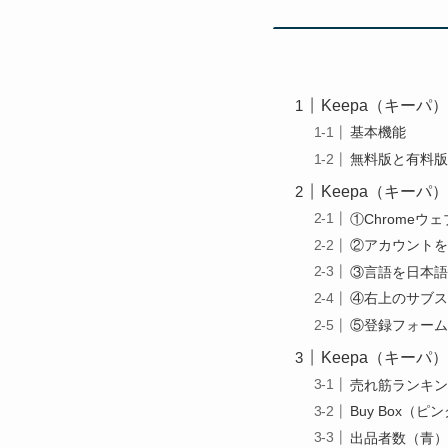
Keepa（キーパ
基本機能
無料版と有料版
Keepa（キー
①Chrome
②アカウントを
③言語を日本語
④右上のサブス
⑤登録フォーム
Keepa（キーパ
売れ筋ランキン
Buy Box（ピ
出品者数（青）