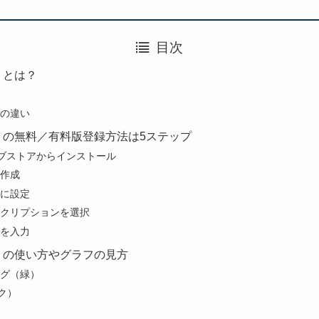
目次
） とは？
の違い
パ） の無料／有料版登録方法は5ステップ
ウェブストアからインストール
作成
に設定
クリプションを選択
を入力
） の使い方やグラフの見方
グ（緑）
ンク）